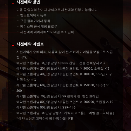
사전예약 방법
다음 중 임의의 한가지 방식으로 사전예약 진행 가능합니다.
‧ 앱스토어에서 등록
‧ 구글 플레이에서 등록
‧ 페이스북 공식 계정 팔로우
‧ 사전예약 페이지에서 이메일 주소 입력
사전예약 이벤트
사전예약자 수에 따라, 다음과 같이 전 서버에 아이템을 보상으로 지급
합니다.
예약한 소환자님 10만명 달성 시: SSR 친밀도 선물 선택상자 × 5
예약한 소환자님 20만명 달성 시: 공헌 포인트 × 50000, 초원질 × 5
예약한 소환자님 40만명 달성 시: 공헌 포인트 × 100000, SSR급 가구
선택 상자 × 1
예약한 소환자님 60만명 달성 시: 공헌 포인트 × 150000, 이극석 ×
500
예약한 소환자님 70만명 달성 시: SR 진화체 젠, 한정 프레임
예약한 소환자님 80만명 달성 시: 공헌 포인트 × 200000, 초원질 × 10
예약한 소환자님 90만명 달성 시:
SSR-기수
예약한 소환자님 100만명 달성 시: 캐릭터 코스튬 [그라벨 골드의 마음]
* 예약
보상은 예약수에 따라 많아집니다!
※주의 사항