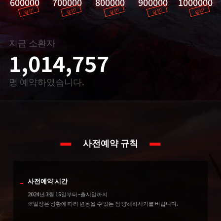
600000
700000
800000
900000
1000000
달성!
달성!
달성!
달성!
달성!
지금 소환자
1,014,757
명 예약하였습니다.
사전예약 규칙
사전예약 시간
2024년 3월 15일
부
터~출시일까지
※일정은 상황에 따라 변동될 수 있는 점 양해하시기를 바랍니다.